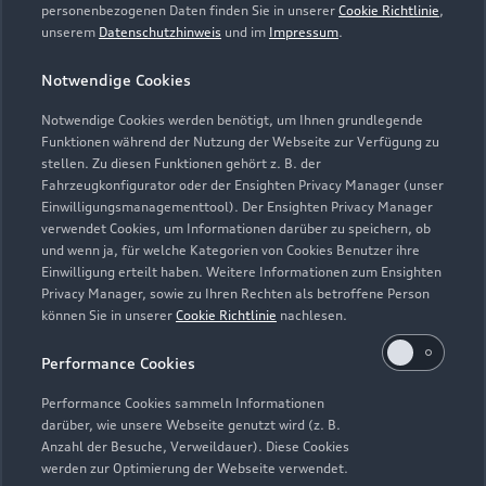
personenbezogenen Daten finden Sie in unserer
Cookie Richtlinie
,
unserem
Datenschutzhinweis
und im
Impressum
.
Zur Reparatur
Notwendige Cookies
Notwendige Cookies werden benötigt, um Ihnen grundlegende
Zurück nach oben
Funktionen während der Nutzung der Webseite zur Verfügung zu
stellen. Zu diesen Funktionen gehört z. B. der
Fahrzeugkonfigurator oder der Ensighten Privacy Manager (unser
Modelle
Einwilligungsmanagementtool). Der Ensighten Privacy Manager
verwendet Cookies, um Informationen darüber zu speichern, ob
und wenn ja, für welche Kategorien von Cookies Benutzer ihre
Kaufen & leasen
Alle Modelle
Einwilligung erteilt haben. Weitere Informationen zum Ensighten
Privacy Manager, sowie zu Ihren Rechten als betroffene Person
Modelle vergleichen
können Sie in unserer
Cookie Richtlinie
nachlesen.
Service & Zubehör
Neuwagensuche
Elektromodelle
Performance Cookies
Gebrauchtwagensuche
Support
Saisonale Angebote
Plug-in-Hybride
Performance Cookies sammeln Informationen
Gebrauchtwagen
darüber, wie unsere Webseite genutzt wird (z. B.
Audi Services
Über Audi
Anzahl der Besuche, Verweildauer). Diese Cookies
Kundenservice
Finanzierung
werden zur Optimierung der Webseite verwendet.
Garantie