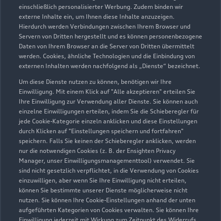
einschließlich personalisierter Werbung. Zudem binden wir
externe Inhalte ein, um Ihnen diese Inhalte anzuzeigen.
Hierdurch werden Verbindungen zwischen Ihrem Browser und
Servern von Dritten hergestellt und es können personenbezogene
Daten von Ihrem Browser an die Server von Dritten übermittelt
werden. Cookies, ähnliche Technologien und die Einbindung von
externen Inhalten werden nachfolgend als „Dienste“ bezeichnet.
Um diese Dienste nutzen zu können, benötigen wir Ihre
Einwilligung. Mit einem Klick auf "Alle akzeptieren" erteilen Sie
Ihre Einwilligung zur Verwendung aller Dienste. Sie können auch
einzelne Einwilligungen erteilen, indem Sie die Schieberegler für
jede Cookie-Kategorie einzeln anklicken und diese Einstellungen
durch Klicken auf "Einstellungen speichern und fortfahren"
speichern. Falls Sie keinen der Schieberegler anklicken, werden
nur die notwendigen Cookies (z. B. der Ensighten Privacy
Zur Reparatur
Manager, unser Einwilligungsmanagementtool) verwendet. Sie
sind nicht gesetzlich verpflichtet, in die Verwendung von Cookies
einzuwilligen, aber wenn Sie Ihre Einwilligung nicht erteilen,
können Sie bestimmte unserer Dienste möglicherweise nicht
nutzen. Sie können Ihre Cookie-Einstellungen anhand der unten
aufgeführten Kategorien von Cookies verwalten. Sie können Ihre
Einwilligung jederzeit mit Wirkung zum Zeitpunkt des Widerrufs