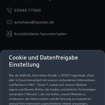
03946 77900
autohaus@quedac.de
Kontaktdaten herunterladen
Öffnungszeiten
Cookie und Datenfreigabe
Einstellung
Service
Wir, die AUDI AG, Auto-Union-Straße 1, 85057 Ingolstadt, allein
Geschlossen
,
öffnet am
Samstag 09:00
oder in Zusammenarbeit mit unseren verbundenen Unternehmen
und Partnern ("Wir", "Unser"), nutzen auf unserer Website
eigene und Dienste Dritter, die Cookies und ähnliche Technologien
Teile- & Zubehörverkauf
verwenden ("Dienste"), die uns helfen, unsere Website zu
Geschlossen
,
öffnet am
Samstag 09:00
verbessern, den Datenverkehr und die Nutzung zu analysieren
und auf Ihre Interessen zugeschnittene Inhalte anzuzeigen,