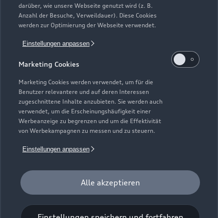
darüber, wie unsere Webseite genutzt wird (z. B.
Elektromodelle
Anzahl der Besuche, Verweildauer). Diese Cookies
Gebrauchtwagensuche
Support
werden zur Optimierung der Webseite verwendet.
Saisonale Angebote
Plug-in-Hybride
Gebrauchtwagen
Einstellungen anpassen
Audi Services
Über Audi
Kundenservice
Finanzierung
Marketing Cookies
Garantie
Händlersuche
Aktionen & Angebote
Unternehmen
Marketing Cookies werden verwendet, um für die
Audi digital services
Benutzer relevantere und auf deren Interessen
Audi Code
Geschäftskunden
Karriere
zugeschnittene Inhalte anzubieten. Sie werden auch
myAudi
verwendet, um die Erscheinungshäufigkeit einer
Häufige Fragen (FAQ)
Investor Relations
Werbeanzeige zu begrenzen und um die Effektivität
© 2026 AUDI AG. Alle Rechte vorbehalten
von Werbekampagnen zu messen und zu steuern.
Audi Online Beratung
Presse & Media Center
Impressum
Rechtliches
Hinweisgebersystem
Einstellungen anpassen
Online-Terminvereinbarung
Datenschutz
Datenschutzinformation
Cookie-Einstellungen
Servicekontakt
Cookie-Richtlinie
Barrierefreiheit
Audi erleben
Alle akzeptieren
Digital Services Act
EU Data Act
Bordbuch & Bedienungsanleitungen
Newsletter
Verträge kündigen
Einstellungen speichern und fortfahren